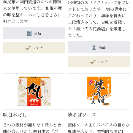
産昆布と国内製造のかつお節粉
13種類のスパイスとハーブをブレ
末を使用しています。 和風料理
ンドしております。 塩の選定に
の味を整え、おいしさをさらに
こだわっており、海藻を贅沢に
引き出します。
二段漬込みして、旨味を凝縮し
た「瀬戸内の花藻塩」を厳選し
商品
ました。
商品
レシピ
レシピ
味日本だし
焼そばソース
５つの素材が織りなす深みと旨
液体ソースよりスパイスの豊かな
味の合わせだし 味日本の「だ
風味が広がり、本格的な味に仕