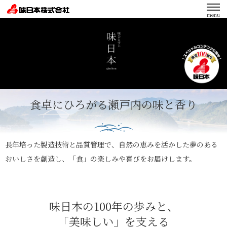
menu
エンゲージメント向上への取り組み
食卓にひろがる瀬戸内の味と香り
長年培った製造技術と品質管理で、自然の恵みを活かした夢のある
おいしさを創造し、
「食」の楽しみや喜びをお届けします。
味日本の100年の歩みと、
「美味しい」を支える