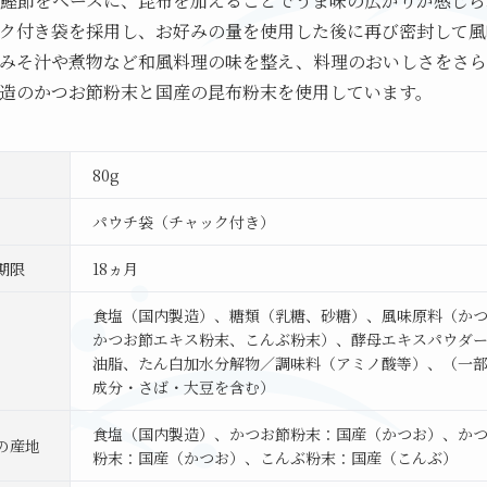
鰹節をベースに、昆布を加えることでうま味の広がりが感じら
ク付き袋を採用し、お好みの量を使用した後に再び密封して風
みそ汁や煮物など和風料理の味を整え、料理のおいしさをさら
造のかつお節粉末と国産の昆布粉末を使用しています。
80g
パウチ袋（チャック付き）
期限
18ヵ月
食塩（国内製造）、糖類（乳糖、砂糖）、風味原料（か
かつお節エキス粉末、こんぶ粉末）、酵母エキスパウダー
油脂、たん白加水分解物／調味料（アミノ酸等）、（一
成分・さば・大豆を含む）
食塩（国内製造）、かつお節粉末：国産（かつお）、か
の産地
粉末：国産（かつお）、こんぶ粉末：国産（こんぶ）