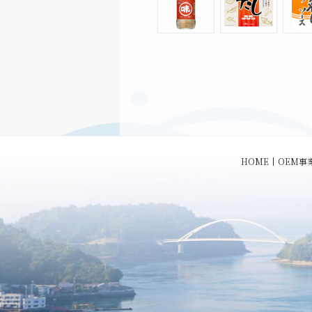
HOME
OEM事