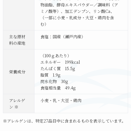
物油脂、酵母エキスパウダー／調味料（ア
ミノ酸等）、加工デンプン、リン酸Ca、
（一部に小麦・乳成分・大豆・鶏肉を含
む）
主な原材
食塩：国産（瀬戸内産）
料の産地
（100ｇあたり）
エネルギー 199kcal
たんぱく質 15.5g
栄養成分
脂質 1.9g
炭水化物 30g
食塩相当量 49.4g
アレルゲ
小麦・乳・大豆・鶏肉
ン ※
※アレルゲンは、特定27品目中に含まれるものを表示しています。