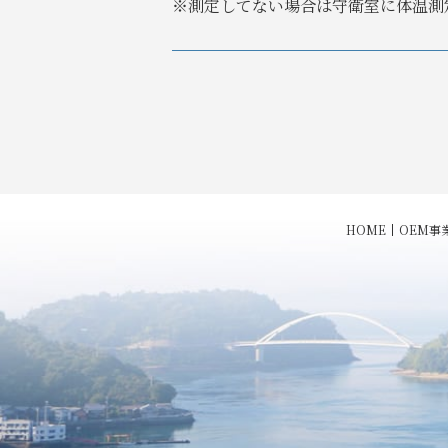
※測定してない場合は守衛室に体温測
HOME
OEM事