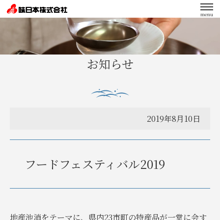
menu
エンゲージメント向上への取り組み
お知らせ
2019年8月10日
フードフェスティバル2019
地産池消をテーマに、県内23市町の特産品が一堂に会す