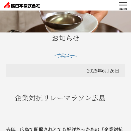
menu
エンゲージメント向上への取り組み
お知らせ
2025年6月26日
企業対抗リレーマラソン広島
去年、広島で開催されとても好評だったあの「企業対抗